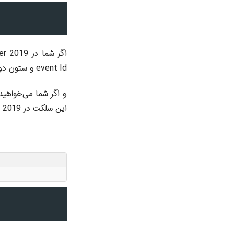
event Id و ستون دوم آن category id و ستون سوم ان نام Event می‌باشد.
این سلکت در SqlServer 2019 دارای 21 رکورد می‌باشد.