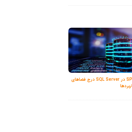
تابع SPACE در SQL Server درج فضاهای
ربردها