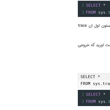
1
SELECT
*
2
FROM
 sys
.
اگر شما در SqlServer 2019 این اسکریپت ران کنید به شما 180 رکورد برمی‌گرداند که ستون اول ان trace
ها رو هم بدست اورید که خروجی
SELECT *

FROM sys.tra
1
SELECT
*
2
FROM
 sys
.