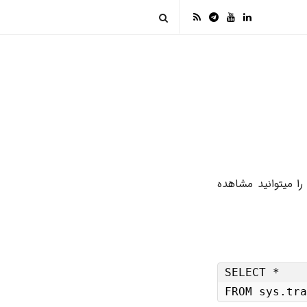
 از کد زیر تمامی TraceEvent های SqlServer (با توجه به ورژن instance ) را میتوانید مشاهده
SELECT *

FROM sys.tra