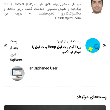
من علی دستجردی‌ام؛ عاشق کار با دیتا، از SQL Server تا
بیگ‌دیتا و هوش مصنوعی. دغدغه‌ام کشف ارزش داده‌ها و
به‌اشتراک‌گذاری تجربه‌هاست. ✦ رزومه من:
alidastjerdi.com ✦
پست قبل از این:
پست
پیدا کردن جداول Heap و جداول با
بعد از
انواع ایندکس
این:
SqlServ
er Orphaned User
پست‌های مرتبط: