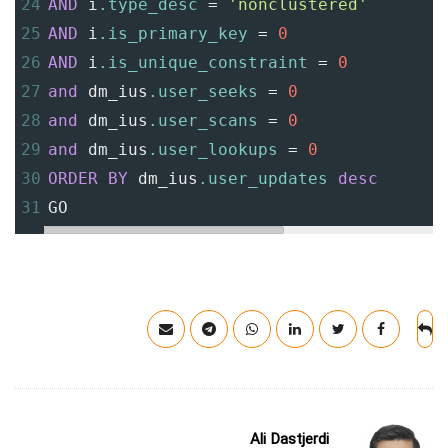
24
AND
 i
.type_desc
=
'nonclustered'
25
AND
 i
.is_primary_key
=
0
26
AND
 i
.is_unique_constraint
=
0
27
and
 dm_ius
.user_seeks
=
0
28
and
 dm_ius
.user_scans
=
0
29
and
 dm_ius
.user_lookups
=
0
30
ORDER
BY
 dm_ius
.user_updates
desc
31
GO
Ali Dastjerdi