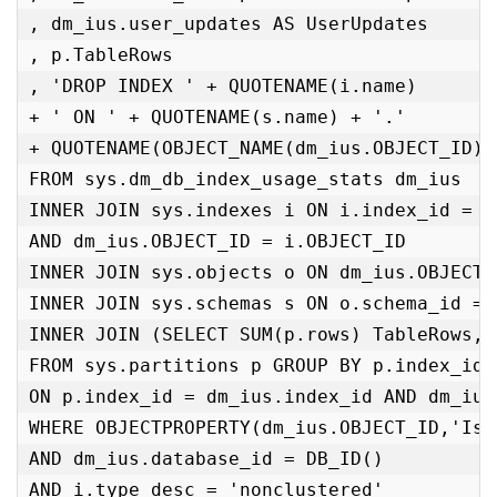
, dm_ius.user_updates AS UserUpdates

, p.TableRows

, 'DROP INDEX ' + QUOTENAME(i.name)

+ ' ON ' + QUOTENAME(s.name) + '.'

+ QUOTENAME(OBJECT_NAME(dm_ius.OBJECT_ID))
FROM sys.dm_db_index_usage_stats dm_ius

INNER JOIN sys.indexes i ON i.index_id = d
AND dm_ius.OBJECT_ID = i.OBJECT_ID

INNER JOIN sys.objects o ON dm_ius.OBJECT_
INNER JOIN sys.schemas s ON o.schema_id = 
INNER JOIN (SELECT SUM(p.rows) TableRows, 
FROM sys.partitions p GROUP BY p.index_id,
ON p.index_id = dm_ius.index_id AND dm_ius
WHERE OBJECTPROPERTY(dm_ius.OBJECT_ID,'IsU
AND dm_ius.database_id = DB_ID()

AND i.type_desc = 'nonclustered'
