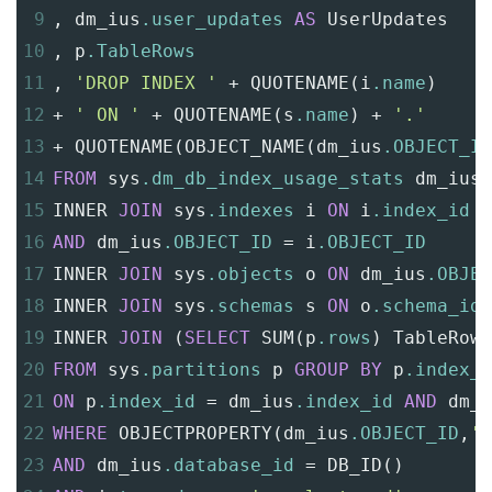
9
,
 dm_ius
.user_updates
AS
 UserUpdates
10
,
 p
.TableRows
11
,
'DROP INDEX '
+
 QUOTENAME
(
i
.name
)
12
+
' ON '
+
 QUOTENAME
(
s
.name
)
+
'.'
13
+
 QUOTENAME
(
OBJECT_NAME
(
dm_ius
.OBJECT_ID
14
FROM
 sys
.dm_db_index_usage_stats
 dm_ius
15
INNER 
JOIN
 sys
.indexes
 i 
ON
 i
.index_id
=
16
AND
 dm_ius
.OBJECT_ID
=
 i
.OBJECT_ID
17
INNER 
JOIN
 sys
.objects
 o 
ON
 dm_ius
.OBJEC
18
INNER 
JOIN
 sys
.schemas
 s 
ON
 o
.schema_id
19
INNER 
JOIN
(
SELECT
 SUM
(
p
.rows
)
 TableRows
20
FROM
 sys
.partitions
 p 
GROUP
BY
 p
.index_i
21
ON
 p
.index_id
=
 dm_ius
.index_id
AND
 dm_i
22
WHERE
 OBJECTPROPERTY
(
dm_ius
.OBJECT_ID
,
'I
23
AND
 dm_ius
.database_id
=
 DB_ID
()