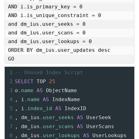
AND i.is_primary_key = 0

AND i.is_unique_constraint = 0

and dm_ius.user_seeks = 0

and dm_ius.user_scans = 0

and dm_ius.user_lookups = 0

ORDER BY dm_ius.user_updates desc

GO
1
-- Unused Index Script
2
SELECT
 TOP 
25
3
o
.name
AS
 ObjectName
4
,
 i
.name
AS
 IndexName
5
,
 i
.index_id
AS
 IndexID
6
,
 dm_ius
.user_seeks
AS
 UserSeek
7
,
 dm_ius
.user_scans
AS
 UserScans
8
,
 dm_ius
.user_lookups
AS
 UserLookups