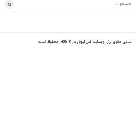
تمامی حقوق برای وبسایت اس‌کیوال یار © ۱405 محفوظ است.