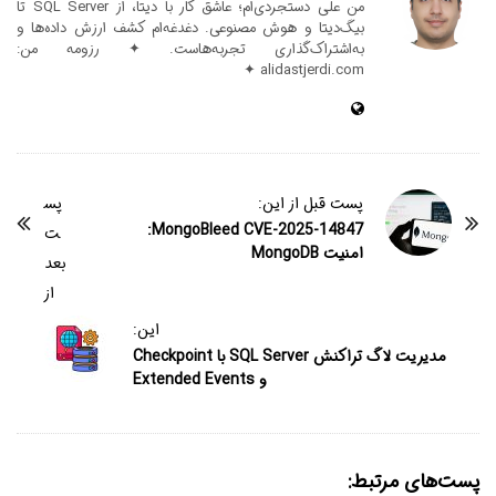
من علی دستجردی‌ام؛ عاشق کار با دیتا، از SQL Server تا
بیگ‌دیتا و هوش مصنوعی. دغدغه‌ام کشف ارزش داده‌ها و
به‌اشتراک‌گذاری تجربه‌هاست. ✦ رزومه من:
alidastjerdi.com ✦
پست قبل از این:
پس
MongoBleed CVE-2025-14847:
ت
امنیت MongoDB
بعد
از
این:
مدیریت لاگ تراکنش SQL Server با Checkpoint
و Extended Events
پست‌های مرتبط: