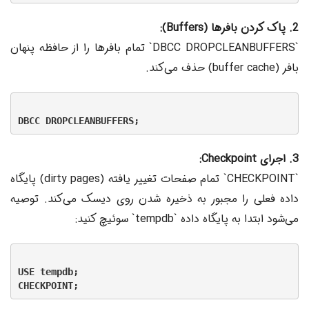
2. پاک کردن بافرها (Buffers):
`DBCC DROPCLEANBUFFERS` تمام بافرها را از حافظه پنهان
بافر (buffer cache) حذف می‌کند.
3. اجرای Checkpoint:
`CHECKPOINT` تمام صفحات تغییر یافته (dirty pages) پایگاه
داده فعلی را مجبور به ذخیره شدن روی دیسک می‌کند. توصیه
می‌شود ابتدا به پایگاه داده `tempdb` سوئیچ کنید:
USE tempdb;
