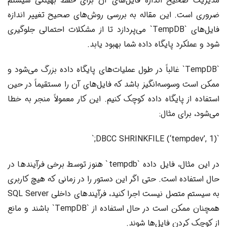
مدیریت صحیح اندازه فایل‌های آن برای حفظ بهینگی سیستم
ضروری است. این مقاله به بررسی روش‌های صحیح تغییر اندازه
فایل‌های `TempDB` می‌پردازد تا از مشکلات احتمالی جلوگیری
شود و عملکرد پایگاه داده شما بهبود یابد.
`TempDB` غالباً در طول عملیات‌های پایگاه داده بزرگ می‌شود و
ممکن است وسوسه‌انگیز باشد که فایل‌های آن را مستقیماً در حین
استفاده از پایگاه داده کوچک کنیم. این کار معمولاً منجر به خطا
می‌شود، برای مثال:
`DBCC SHRINKFILE (‘tempdev’, 1);`
در این مثال، فایل داده `tempdb` هنوز توسط برخی فرآیندها در
حال استفاده است. حتی اگر این دستور را در زمانی که هیچ کاربری
به سیستم متصل نیست اجرا کنید، فرآیندهای داخلی SQL Server
همچنان ممکن است در حال استفاده از `TempDB` باشند و مانع
از کوچک کردن فایل‌ها شوند.