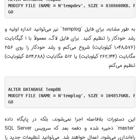
MODIFY FILE (NAME = N'tempdev', SIZE = 8388608KB, FIL
به طور مشابه، برای فایل `templog` نیز می‌توانید اندازه اولیه و
رشد خودکار را تنظیم کنید. برای فایل لاگ، معمولاً با ۱ گیگابایت
(۱,۰۴۸,۵۷۶ کیلوبایت) شروع می‌کنم و رشد خودکار را روی ۲۵۶
مگابایت (۲۶۲,۱۴۴ کیلوبایت) یا ۵۱۲ مگابایت (۵۲۴,۲۸۸ کیلوبایت)
تنظیم می‌کنم:
ALTER DATABASE TempDB

MODIFY FILE (NAME = N'templog', SIZE = 1048576KB, FIL
این دستورات بلافاصله اجرا نمی‌شوند، بلکه در پایگاه داده
`master` ذخیره شده و دفعه بعد که سرویس SQL Server
راه‌اندازی می‌شود، اعمال خواهند شد. می‌توانید تنظیمات جدید را