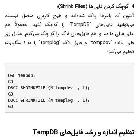
4. کوچک کردن فایل‌ها (Shrink Files):
اکنون که بافرها پاک شده‌اند و هیچ کاربری متصل نیست،
می‌توانید فایل‌های `TempDB` را کوچک کنید. معمولاً هم
فایل‌های داده و هم فایل‌های لاگ را کوچک می‌کنم. مثال زیر
فایل داده `tempdev` و فایل لاگ `templog` را به ۱ مگابایت
تنظیم می‌کند:
USE tempdb;

GO

DBCC SHRINKFILE (N'tempdev' , 1);

GO

DBCC SHRINKFILE (N'templog' , 1);

تنظیم اندازه و رشد فایل‌های TempDB