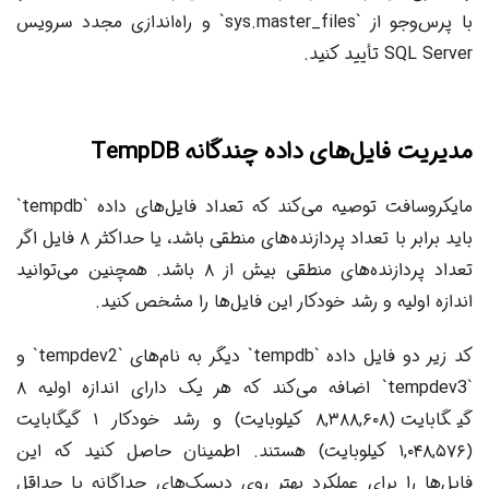
با پرس‌وجو از `sys.master_files` و راه‌اندازی مجدد سرویس
SQL Server تأیید کنید.
مدیریت فایل‌های داده چندگانه TempDB
مایکروسافت توصیه می‌کند که تعداد فایل‌های داده `tempdb`
باید برابر با تعداد پردازنده‌های منطقی باشد، یا حداکثر ۸ فایل اگر
تعداد پردازنده‌های منطقی بیش از ۸ باشد. همچنین می‌توانید
اندازه اولیه و رشد خودکار این فایل‌ها را مشخص کنید.
کد زیر دو فایل داده `tempdb` دیگر به نام‌های `tempdev2` و
`tempdev3` اضافه می‌کند که هر یک دارای اندازه اولیه ۸
گیگابایت (۸,۳۸۸,۶۰۸ کیلوبایت) و رشد خودکار ۱ گیگابایت
(۱,۰۴۸,۵۷۶ کیلوبایت) هستند. اطمینان حاصل کنید که این
فایل‌ها را برای عملکرد بهتر روی دیسک‌های جداگانه یا حداقل