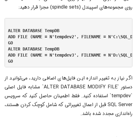
روی مجموعه‌های اسپیندل (spindle sets) مجزا قرار دهید:
ALTER DATABASE TempDB

ADD FILE (NAME = N'te); -- مسیر فایل را بر اساس ساختار دیسک خود تنظیم کنید
GO

ALTER DATABASE TempDB

ADD FILE (NAME = N'te); -- مسیر فایل را بر اساس ساختار دیسک خود تنظیم کنید
اگر نیاز به تغییر اندازه این فایل‌های اضافی دارید، می‌توانید از
دستور `ALTER DATABASE MODIFY FILE` مشابه فایل اصلی
`tempdev` استفاده کنید. فقط اطمینان حاصل کنید که سرویس
SQL Server قبل از اعمال تغییراتی که شامل کوچک کردن هستند،
راه‌اندازی مجدد شده باشد.