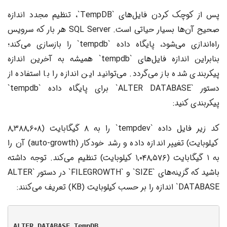
پس از کوچک کردن فایل‌های `TempDB`، تنظیم مجدد اندازه
صحیح آن‌ها بسیار حیاتی است. SQL Server هر بار که سرویس
راه‌اندازی می‌شود، پایگاه داده `tempdb` را بازسازی می‌کند؛
بنابراین اندازه فایل‌های `tempdb` همیشه به آخرین اندازه
پیکربندی شده باز می‌گردد. می‌توانید این اندازه را با استفاده از
دستور `ALTER DATABASE` برای پایگاه داده `tempdb`
پیکربندی کنید:
کد زیر فایل داده `tempdev` را به ۸ گیگابایت (۸,۳۸۸,۶۰۸
کیلوبایت) تغییر اندازه داده و رشد خودکار (auto-growth) آن را
به ۱ گیگابایت (۱,۰۴۸,۵۷۶ کیلوبایت) تنظیم می‌کند. توجه داشته
باشید که گزینه‌های `SIZE` و `FILEGROWTH` در دستور `ALTER
DATABASE` اندازه را بر حسب کیلوبایت (KB) تعریف می‌کنند:
ALTER DATABASE TempDB
