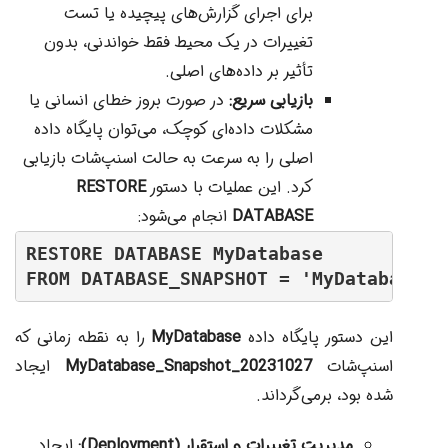
برای اجرای گزارش‌های پیچیده یا تست
تغییرات در یک محیط فقط خواندنی، بدون
تأثیر بر داده‌های اصلی.
بازیابی سریع:
در صورت بروز خطای انسانی یا
مشکلات داده‌ای کوچک، می‌توان پایگاه داده
اصلی را به سرعت به حالت اسنپ‌شات بازیابی
کرد. این عملیات با دستور
RESTORE
DATABASE
انجام می‌شود:
RESTORE DATABASE MyDatabase

FROM DATABASE_SNAPSHOT = 'MyDatabase_S
این دستور پایگاه داده
MyDatabase
را به نقطه زمانی که
اسنپ‌شات
MyDatabase_Snapshot_20231027
ایجاد
شده بود، برمی‌گرداند.
مدیریت تغییرات و استقرار (Deployment):
ایجاد