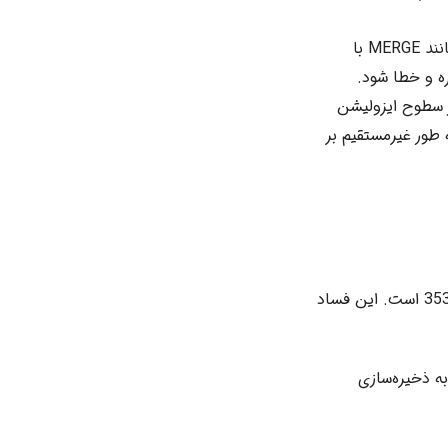
**عملیات‌های DML خاص:** در سناریوهای نادر، ترکیب عملیات‌های پیچیده DML (مانند MERGE با
از سطوح ایزولیشن
اد قفل‌ها و deadlock‌هایی شود که به طور غیرمستقیم بر
فساد در پایگاه داده یا خود ایندکس Columnstore، یکی از جدی‌ترین دلایل بروز خطای 35336 است. این فساد
حافظه که منجر به ذخیره‌سازی