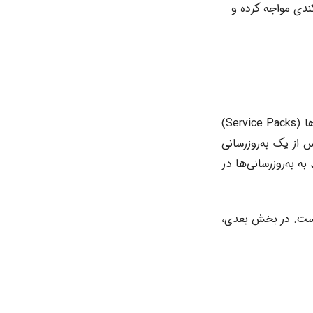
تواند عملیات را با کندی مواجه کرده و
گاهی اوقات، نصب به‌روزرسانی‌های تجمعی (Cumulative Updates – CU) یا سرویس پک‌ها (Service Packs)
لات جدیدی را ایجاد کند یا باگ‌های موجود را حل کند. اگر خطای 35336 پس از یک به‌روزرسانی
ای SQL Server و مستندات مربوط به به‌روزرسانی‌ها در
لل، گام اساسی در تشخیص و انتخاب روش درمانی مناسب برای خطای 35336 است. در بخش بعدی،