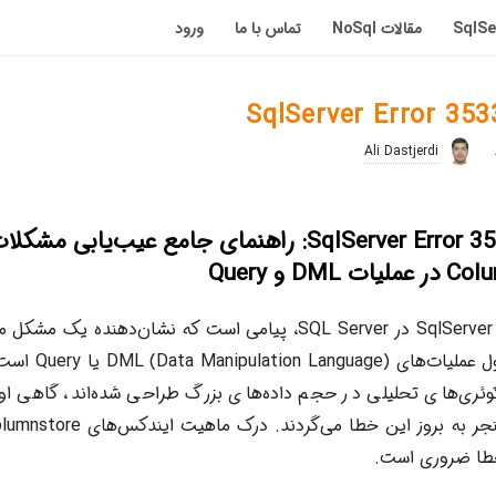
مقالات NoSql
تماس با ما
ورود
Ali Dastjerdi
رفع خطای SqlServer Error 35336: راهنمای جامع عیب‌یابی مشکل
D و Query
خطای SqlServer Error 35336 در SQL Server، پیامی است که نشان‌دهن
Columnstore در طول 
کوئری‌های تحلیلی در حجم داده‌های بزرگ طراحی شده‌اند، گاهی اوق
خطا ضروری است.