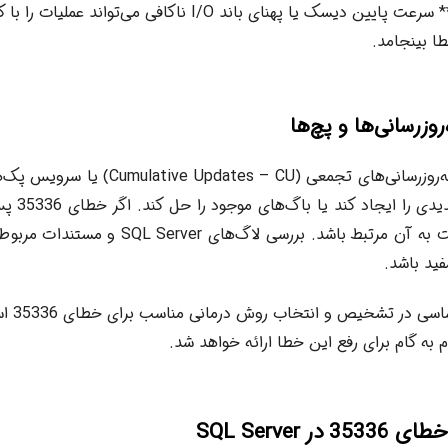
**I/O ناکافی:** سرعت پایین دیسک یا پهنای باند I/O ناکافی می‌
ا بینجامد.
می‌تواند مشک
ظاهر شد، ممکن است به آن مرتبط باشد. بررسی لاگ‌ه
فید باشد.
درک این ع
 به گام برای رفع این خطا ارائه خواهد شد.
 SQL Server