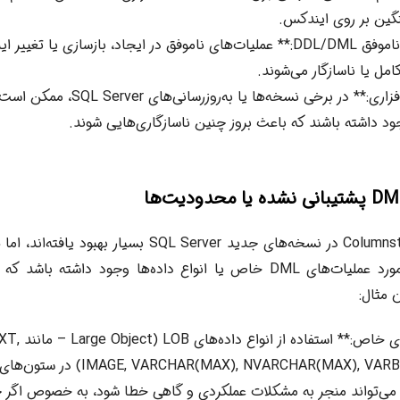
گین بر روی ایندکس.
**عملیات‌های ناموفق DDL/DML:** عملیات‌های ناموفق در ایجاد، بازسازی یا 
ل یا ناسازگار می‌شوند.
**بگ‌های نرم‌افزاری:** در برخی نسخه‌ها یا به‌روزرسا
ود داشته باشند که باعث بروز چنین ناسازگاری‌هایی شوند.
اگرچه Columnstore Indexes در نسخه‌های جدید SQL Server 
محدودیت‌هایی در مورد عملیات‌های DML خاص یا انواع داده‌ها وجود داش
**انواع داده‌های خا
, VARCHAR(MAX), NVARCHAR(MAX), VARBINARY(MAX
Columnstor می‌تواند منجر به مشکلات عملکردی و گاهی خطا شود، به خصوص اگر