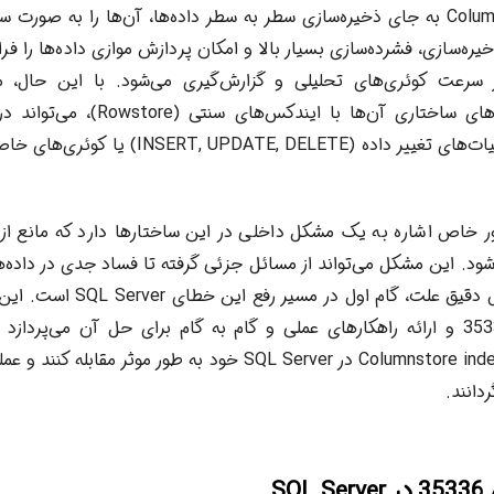
ایندکس‌های Columnstore به جای ذخیره‌سازی سطر به سطر داده‌ها، آن‌ها را به 
ره‌سازی، فشرده‌سازی بسیار بالا و امکان پردازش موازی داده‌ها را فر
سرعت کوئری‌های تحلیلی و گزارش‌گیری می‌شود. با این حال، 
ایندکس‌ها و تفاوت‌های ساختاری آن‌ها با 
خصوص در زمان عملیات‌های تغییر داده (TE, DELETE
353 به طور خاص اشاره به یک مشکل داخلی در این ساختارها دارد که مانع ا
شود. این مشکل می‌تواند از مسائل جزئی گرفته تا فساد جدی در داده‌ه
متغیر باشد. تشخیص دقیق علت، گام ا
رایج بروز خطای 35336 و ارائه راهکارهای عملی و گام به گام برای حل آن می‌پرداز
مشکلات مربوط به Columnstore index در SQL Server خود به طور موث
دانند.
SQ