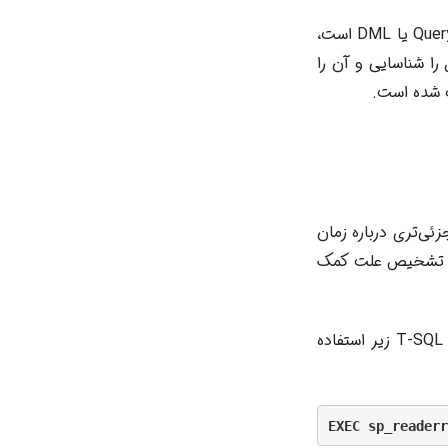
برای رفع خطای 35336 در SQL Server که مرتبط با Columnstore index در عملیات‌های Query یا DML است،
را شناسایی و آن را
وانند اطلاعات جزئی‌تری درباره زمان
 به تشخیص علت کمک
برای مشاهده لاگ‌ها می‌توانید از SQL Server Management Studio (SSMS) یا دستور T-SQL زیر استفاده
EXEC sp_readerr