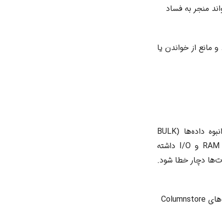
 در موارد بسیار نادر، نقص در خود موتور SQL Server می‌تواند منجر به فساد
 مانع از خواندن یا
عملیات‌های مربوط به Columnstore Index، به خصوص بازسازی (REBUILD) یا درج انبوه داده‌ها (BULK
INSERT)، می‌توانند بسیار منابع‌بر (resource-intensive) باشند و نیاز به مقادیر زیادی RAM و I/O داشته
عملیات‌ها دچار خطا شود.
**کمبود حافظه (Memory Pressure):** عدم وجود RAM کافی برای پردازش سگمنت‌های Columnstore