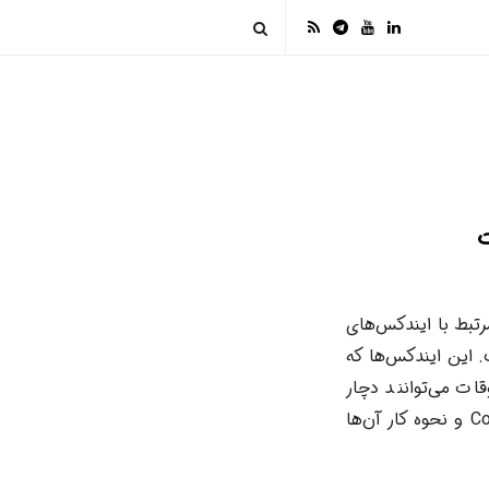
ات
ده یک مشکل مرتبط با ایندکس‌های
عملیات‌های DML (Data Manipulation Language) یا Query است. این ایندکس‌ها که
ات می‌توانند دچار
مشکلاتی شوند که منجر به بروز این خطا می‌گردند. درک ماهیت ایندکس‌های Columnstore و نحوه کار آن‌ها