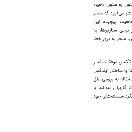
صورت ستون به ستون ذخیره
اهم می‌آورد که منجر
ماهیت پیچیده این
ایندکس‌های سنتی (Rowstore)، می‌تواند در برخی سناریوها، به
INSERT, UPDA) یا کوئری‌های خاص، منجر به بروز خطا
ز تکمیل موفقیت‌آمیز
ا یا ساختار ایندکس
ول در مسیر رفع این خطای SQL Server است. این مقاله به بررسی علل
د تا کاربران بتوانند با
ر مقابله کنند و عملکرد سیستم‌های خود