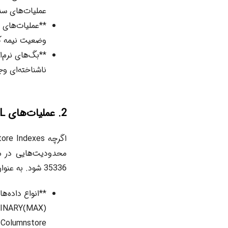
عملیات‌های سن
وضعیت نیمه کام
ناشناخته‌ای وج
2. عملیات‌های DML پشتیبانی نشده یا محدودیت‌ها
35336 شود. به عنوان مثال:
e