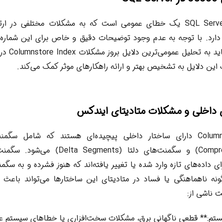
خطای 35336 در SQL Server یک خطای عمومی است که به مشکلات مختلفی د
Colu اشاره دارد. با توجه به عدم وجود توضیحات دقیق و خاص برای این شما
ایندکس‌های Columnstore دارای ساختار داخلی پیچیده‌ای هستند که شامل
(Compressed Segments) و سگمنت‌های دلتا (s
ی داده‌های تازه وارد شده یا تغییر یافته‌اند که هنوز فشرده و به سگ
گونه ناهماهنگی یا فساد در متادیتای این ساختارها می‌تواند باعث 
 ناشی از:
تم:** قطعی ناگهانی برق، مشکلات سخت‌افزاری یا خطاهای سیستم ع