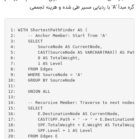
گره مبدأ ‘A’ با ردیابی مسیر طی شده و هزینه تجمعی:
 1: WITH ShortestPathFinder AS (

 2:     -- Anchor Member: Start from 'A'

 3:     SELECT

 4:         SourceNode AS CurrentNode,

 5:         CAST(SourceNode AS VARCHAR(MAX)) AS Path,
 6:         0 AS TotalWeight,

 7:         1 AS Level

 8:     FROM Edges

 9:     WHERE SourceNode = 'A'

10:     GROUP BY SourceNode

11: 

12:     UNION ALL

13: 

14:     -- Recursive Member: Traverse to next nodes

15:     SELECT

16:         E.DestinationNode AS CurrentNode,

17:         CAST(SPF.Path + ' -> ' + E.DestinationNod
18:         SPF.TotalWeight + E.Weight AS TotalWeight
19:         SPF.Level + 1 AS Level

20:     FROM Edges E
