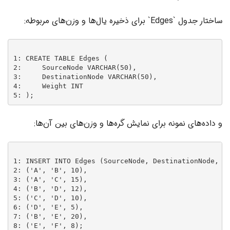
ساختار جدول `Edges` برای ذخیره یال‌ها و وزن‌های مربوطه:
1: CREATE TABLE Edges (

2:     SourceNode VARCHAR(50),

3:     DestinationNode VARCHAR(50),

4:     Weight INT

و داده‌های نمونه برای نمایش گره‌ها و وزن‌های بین آن‌ها:
1: INSERT INTO Edges (SourceNode, DestinationNode, We
2: ('A', 'B', 10),

3: ('A', 'C', 15),

4: ('B', 'D', 12),

5: ('C', 'D', 10),

6: ('D', 'E', 5),

7: ('B', 'E', 20),
