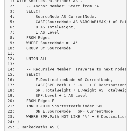
 1: WITH ShortestPathFinder AS (

 2:     -- Anchor Member: Start from 'A'

 3:     SELECT

 4:         SourceNode AS CurrentNode,

 5:         CAST(SourceNode AS VARCHAR(MAX)) AS Path,
 6:         0 AS TotalWeight,

 7:         1 AS Level

 8:     FROM Edges

 9:     WHERE SourceNode = 'A'

10:     GROUP BY SourceNode

11: 

12:     UNION ALL

13: 

14:     -- Recursive Member: Traverse to next nodes

15:     SELECT

16:         E.DestinationNode AS CurrentNode,

17:         CAST(SPF.Path + ' -> ' + E.DestinationNod
18:         SPF.TotalWeight + E.Weight AS TotalWeight
19:         SPF.Level + 1 AS Level

20:     FROM Edges E

21:     INNER JOIN ShortestPathFinder SPF

22:         ON E.SourceNode = SPF.CurrentNode

23:     WHERE SPF.Path NOT LIKE '%' + E.DestinationNo
24: )

25: , RankedPaths AS (
