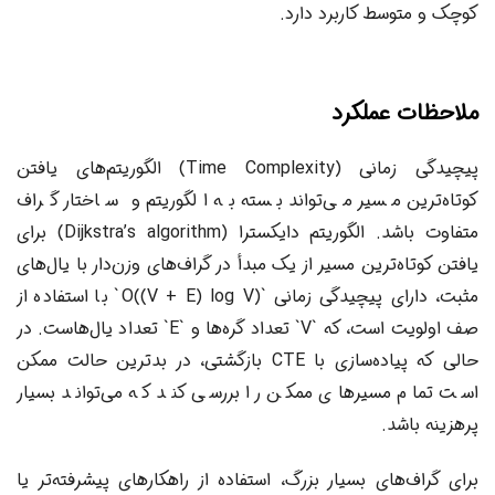
کوچک و متوسط کاربرد دارد.
ملاحظات عملکرد
پیچیدگی زمانی (Time Complexity) الگوریتم‌های یافتن
کوتاه‌ترین مسیر می‌تواند بسته به الگوریتم و ساختار گراف
متفاوت باشد. الگوریتم دایکسترا (Dijkstra’s algorithm) برای
یافتن کوتاه‌ترین مسیر از یک مبدأ در گراف‌های وزن‌دار با یال‌های
مثبت، دارای پیچیدگی زمانی `O((V + E) log V)` با استفاده از
صف اولویت است، که `V` تعداد گره‌ها و `E` تعداد یال‌هاست. در
حالی که پیاده‌سازی با CTE بازگشتی، در بدترین حالت ممکن
است تمام مسیرهای ممکن را بررسی کند که می‌تواند بسیار
پرهزینه باشد.
برای گراف‌های بسیار بزرگ، استفاده از راهکارهای پیشرفته‌تر یا