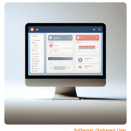
SqlServer Orphaned User