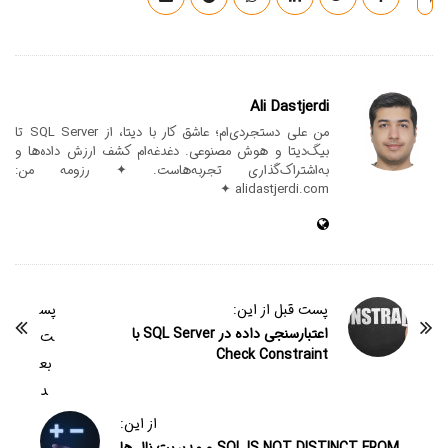
Ali Dastjerdi
من علی دستجردی‌ام؛ عاشق کار با دیتا، از SQL Server تا
بیگ‌دیتا و هوش مصنوعی. دغدغه‌ام کشف ارزش داده‌ها و
به‌اشتراک‌گذاری تجربه‌هاست. ✦ رزومه من:
alidastjerdi.com ✦
پست قبل از این:
پس
اعتبارسنجی داده در SQL Server با
ت
Check Constraint
بع
د
از این: