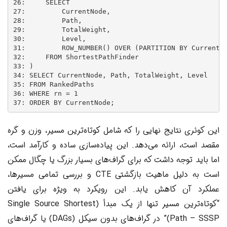
26:     SELECT

27:         CurrentNode,

28:         Path,

29:         TotalWeight,

30:         Level,

31:         ROW_NUMBER() OVER (PARTITION BY CurrentNo
32:     FROM ShortestPathFinder

33: )

34: SELECT CurrentNode, Path, TotalWeight, Level

35: FROM RankedPaths

36: WHERE rn = 1

این کوئری نتایج نهایی را که شامل کوتاه‌ترین مسیر، وزن و گره
مقصد است، ارائه می‌دهد. این پیاده‌سازی ساده و کارآمد است،
اما باید توجه داشت که برای گراف‌های بسیار بزرگ یا چگال ممکن
است به دلیل ماهیت بازگشتی CTE و بررسی تمامی مسیرها،
عملکرد آن کاهش یابد. این رویکرد به ویژه برای یافتن
“کوتاه‌ترین مسیر تنها از یک مبدأ (Single Source Shortest
Path – SSSP)” در گراف‌های بدون سیکل (DAGs) یا گراف‌های