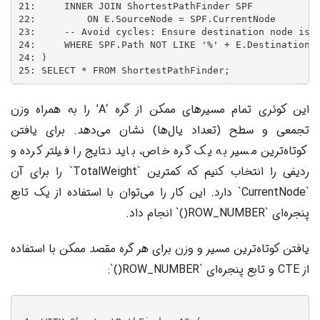
21:     INNER JOIN ShortestPathFinder SPF

22:         ON E.SourceNode = SPF.CurrentNode

23:     -- Avoid cycles: Ensure destination node is n
24:     WHERE SPF.Path NOT LIKE '%' + E.DestinationNo
24: )

این کوئری تمام مسیرهای ممکن از گره ‘A’ را به همراه وزن
تجمعی و سطح (تعداد یال‌ها) نشان می‌دهد. برای یافتن
کوتاه‌ترین مسیر به یک گره خاص، باید نتایج را فیلتر کرده و
ردیفی را انتخاب کنیم که کمترین `TotalWeight` را برای آن
`CurrentNode` دارد. این کار را می‌توان با استفاده از یک تابع
پنجره‌ای `ROW_NUMBER()` انجام داد.
یافتن کوتاه‌ترین مسیر و وزن برای هر گره مقصد ممکن با استفاده
از CTE و تابع پنجره‌ای `ROW_NUMBER()`: