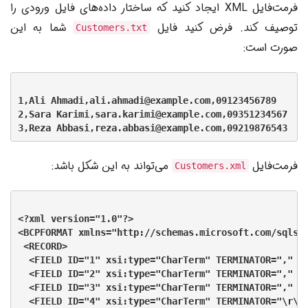
فرمت‌فایل XML ایجاد کنید که ساختار داده‌های فایل ورودی را
توصیف کند. فرض کنید فایل
شما به این
Customers.txt
صورت است:
1,Ali Ahmadi,ali.ahmadi@example.com,09123456789

2,Sara Karimi,sara.karimi@example.com,09351234567

فرمت‌فایل
می‌تواند به این شکل باشد:
Customers.xml
<?xml version="1.0"?>

<BCPFORMAT xmlns="http://schemas.microsoft.com/sqlser
 <RECORD>

  <FIELD ID="1" xsi:type="CharTerm" TERMINATOR="," MA
  <FIELD ID="2" xsi:type="CharTerm" TERMINATOR="," MA
  <FIELD ID="3" xsi:type="CharTerm" TERMINATOR="," MA
  <FIELD ID="4" xsi:type="CharTerm" TERMINATOR="\r\n"