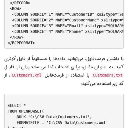
 </RECORD>

 <ROW>

  <COLUMN SOURCE="1" NAME="CustomerID" xsi:type="SQLI
  <COLUMN SOURCE="2" NAME="CustomerName" xsi:type="SQ
  <COLUMN SOURCE="3" NAME="Email" xsi:type="SQLVARYCH
  <COLUMN SOURCE="4" NAME="Phone" xsi:type="SQLVARYCH
 </ROW>

با داشتن فرمت‌فایل، می‌توانید داده‌ها را مستقیماً از فایل کوئری
کنید. به عنوان مثال، برای انتخاب تمامی مشتریان از فایل
با استفاده از فرمت‌فایل
، از
Customers.xml
Customers.txt
کد زیر استفاده می‌کنید:
SELECT *

FROM OPENROWSET(

    BULK 'C:\CSV Data\Customers.txt',

    FORMATFILE = 'C:\CSV Data\Customers.xml'
