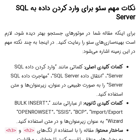
نکات مهم سئو برای وارد کردن داده به SQL
Server
برای اینکه مقاله شما در موتورهای جستجو بهتر دیده شود، لازم
است بهینه‌سازی‌های سئو را رعایت کنید. در اینجا به چند نکته مهم
در این زمینه اشاره می‌شود:
کلمات کلیدی اصلی:
کلماتی مانند “وارد کردن داده SQL
Server”، “انتقال داده SQL Server”، “مهاجرت داده SQL
Server” را به صورت طبیعی در عنوان، زیرعنوان‌ها و متن
استفاده کنید.
کلمات کلیدی ثانویه:
از عباراتی مانند “BULK INSERT”،
“OPENROWSET”، “SSIS”، “BCP”، “Import/Export
Wizard” به عنوان زیرعنوان‌ها و در متن استفاده کنید.
ساختار محتوا:
مقاله را با استفاده از تگ‌های
و
<h3>
<h2>
به بخش‌های منطقی تقسیم کنید تا خوانایی و قابلیت