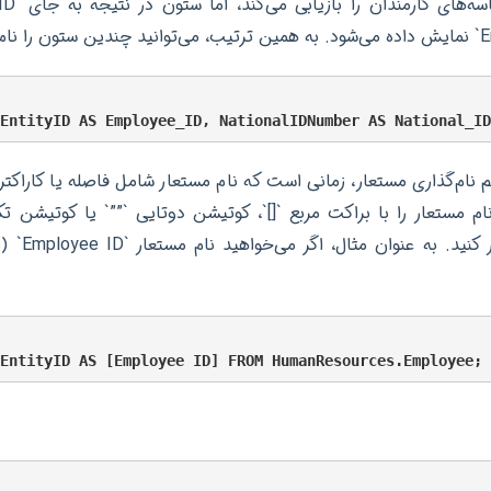
م نام‌گذاری مستعار، زمانی است که نام مستعار شامل فاصله یا کاراک
ام مستعار را با براکت مربع `[]`، کوتیشن دوتایی `””` یا کوتیشن تک
DBMS شما) محص