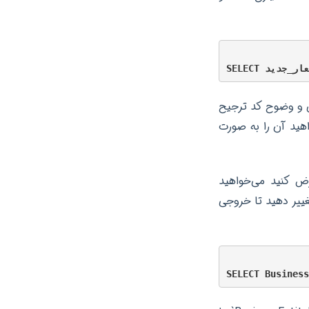
 به دلیل افزایش خوانایی و وضوح کد ترجیح
طولانی `BusinessEntityID` دارید و می‌خواهید آن را به صورت
اده `AdventureWorks` بررسی کنیم. فرض کنید می‌خواهید
دان را بازیابی کنید و نام ستون `BusinessEntityID` را به `Employee_ID` تغییر دهید تا خروجی