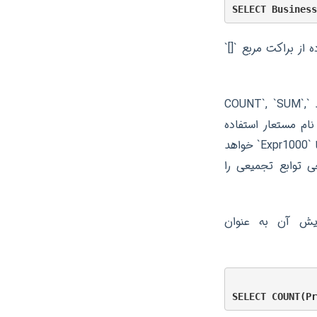
از براکت مربع `[]`
نام‌گذاری مستعار به ویژه در هنگام کار با توابع تجمیعی (Aggregate Functions) مانند `COUNT`, `SUM`,
ون نام مستعار استفاده
می‌کنید، ستون خروجی معمولاً نامی پیش‌فرض و غیرتوصیفی مانند `(No column name)` یا `Expr1000` خواهد
ی توابع تجمیعی را
 محصولات در جدول `Production.Product` و نمایش آن به عنوان