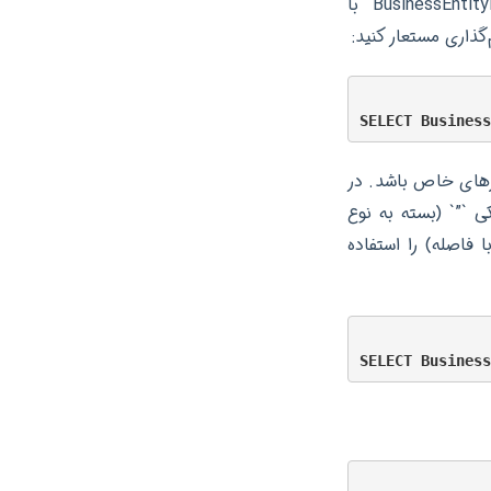
این کوئری تمام شناسه‌های کارمندان را بازیابی می‌کند، اما ستون در نتیجه به جای `BusinessEntityID` با
ترهای خاص باشد. در
ی `”` (بسته به نوع
ور کنید. به عنوان مثال، اگر می‌خواهید نام مستعار `Employee ID` (با فاصله) را استفاده