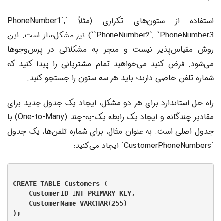
استفاده از ستون‌های تکراری (مثلاً `PhoneNumber1`,
`PhoneNumber2`, `PhoneNumber3`) نیز مشکل‌ساز است. این
روش مقیاس‌پذیر نیست و منجر به مشکلاتی در پرس‌وجوها
می‌شود. فرض کنید می‌خواهید تمام مشتریانی را پیدا کنید که
شماره تلفن خاصی دارند؛ باید هر سه ستون را جستجو کنید.
راه حل استاندارد برای هر دو مشکل، ایجاد یک جدول جدید برای
مقادیر چندگانه و ایجاد یک رابطه یک-به-چند (One-to-Many) با
جدول اصلی است. به عنوان مثال، برای شماره تلفن‌ها، یک جدول
`CustomerPhoneNumbers` ایجاد می‌کنید:
CREATE TABLE Customers (

    CustomerID INT PRIMARY KEY,

    CustomerName VARCHAR(255)

);
