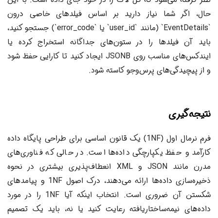
حال، اگر شما نیاز دارید بر اساس فیلدهای خاصی درون
`EventDetails` (مانند `user_id` یا `error_code`) جستجو کنید،
باید آن فیلدها را در ستون‌های جداگانه استخراج کرده یا
ایندکس‌های مناسب روی JSONB ایجاد کنید تا کارایی حفظ شود
و از پیچیدگی‌های پرس‌وجو کاسته شود.
نتیجه‌گیری
فرم نرمال اول (1NF) یک قانون اساسی برای طراحی پایگاه داده
کارآمد و حفظ یکپارچگی داده‌ها است. در حالی که فناوری‌های
مدرن مانند JSON و XML انعطاف‌پذیری بیشتری در نحوه
ذخیره‌سازی داده‌ها ارائه می‌دهند، درک اصول 1NF و پیامدهای
شکستن آن ضروری است. انتخاب اینکه آیا 1NF را در مورد
داده‌های نیمه‌ساختاریافته رعایت کنید یا نه، باید یک تصمیم