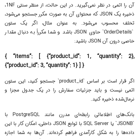
آن را اتمی در نظر نمی‌گیرید. در این حالت، از منظر سنتی 1NF،
ذخیره یک JSON که محتوای آن به صورت مکرر جستجو می‌شود،
تخلف محسوب می‌شود. به عنوان مثال، اگر یک ستون
`OrderDetails` حاوی JSON باشد و شما مکرراً به دنبال مقدار
خاصی درون آن JSON باشید:
{ “items”: [ {“product_id”: 1, “quantity”: 2},
{“product_id”: 3, “quantity”: 1} ] }
اگر قرار است بر اساس `product_id` جستجو کنید، این ستون
اتمی نیست و باید جزئیات سفارش را در یک جدول مجزا و
نرمال‌شده ذخیره کنید.
بانک‌های اطلاعاتی رابطه‌ای مدرن مانند PostgreSQL با
`JSONB` یا SQL Server با توابع JSON داخلی، امکان کار با این
داده‌ها را به شکل کارآمدی فراهم کرده‌اند. آن‌ها به شما اجازه