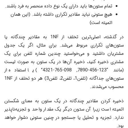
تمام ستون‌ها باید دارای یک نوع داده منحصر به فرد باشند.
هیچ ستونی نباید مقادیر تکراری داشته باشد. (این همان
اتمیته است)
در گذشته، اصلی‌ترین تخلف از 1NF به مقادیر چندگانه یا
ستون‌های تکراری مربوط می‌شد. برای مثال، اگر یک جدول
مشتریان داشتید و می‌خواستید چندین شماره تلفن برای یک
مشتری ذخیره کنید، ذخیره آن‌ها در یک ستون به صورت لیست
(مانند “123-456-7890, 098-765-4321”) یا استفاده از
ستون‌های جداگانه (تلفن1، تلفن2، تلفن3) هر دو تخلف از 1NF
محسوب می‌شدند.
ذخیره کردن مقادیر چندگانه در یک ستون به معنای شکستن
اتمیته است زیرا آن ستون دیگر یک مقدار واحد و تجزیه‌ناپذیر
ندارد. تجزیه و تحلیل یا جستجو در چنین ستونی دشوار خواهد
بود.