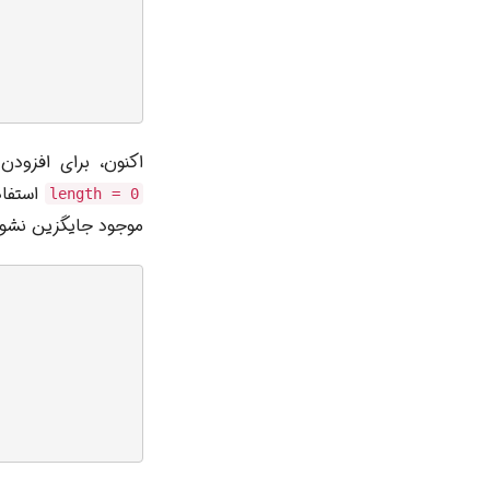
اکنون، برای افزود
استفاد
length = 0
موجود جایگزین نشود