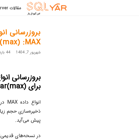
مقالات SqlServer
(max) :MAX
شهریور 7, 1404
44 بازدید
برای varchar(max), nvarchar(max) و varbinary(max)
انواع داده MAX در SQL Server، شامل
پیش می‌آید.
در نسخه‌های قدیمی‌تر SQL Server، عب