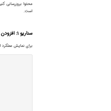
محتوا بروزرسانی کنی
است.
سناریو ۱: افزودن متن به ابتدای ستون varchar(max)
برای نمایش عملکرد ا