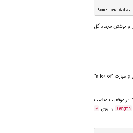
نی و نوشتن مجدد کل
در این سناریو، قصد داریم متنی را در میانه رشته موجود درج کنیم. می‌خواهیم “very ” را قبل از عبارت “a lot of”
ت. برای درج “very ” در موقعیت مناسب
را روی
0
length