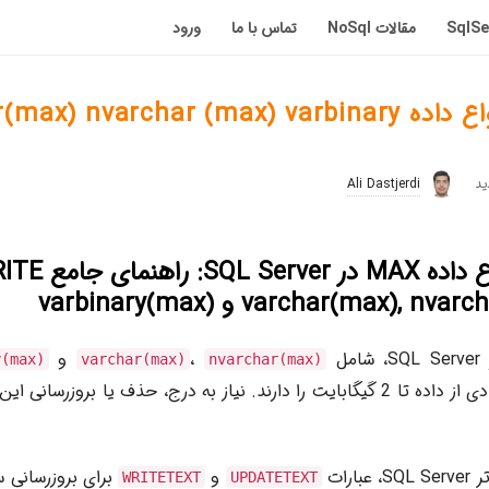
مقالات NoSql
تماس با ما
ورود
بروزرسانی انواع داده x) nvarchar (max) varbinary
Ali Dastjerdi
بروزرسانی انواع 
،
و
y(max)
varchar(max)
nvarchar(max)
ذخیره‌سازی حجم زیادی از داده تا 2 گیگابایت را دارند. نیاز به درج، حذف یا بروزر
ارات
و
برای بروزرسانی 
WRITETEXT
UPDATETEXT