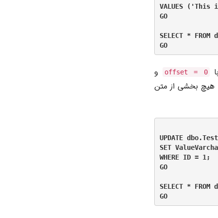
VALUES ('This i
GO

SELECT * FROM d
ا
و
offset = 0
ی‌گوید که هیچ بخشی از متن
UPDATE dbo.Test
SET ValueVarcha
WHERE ID = 1;

GO

SELECT * FROM d