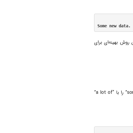
روش بهینه‌ای برای
در این بخش، به جایگزینی بخشی از متن در میانه رشته می‌پردازیم. قصد داریم کلمه “some” را با “a lot of”