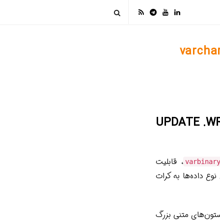
varchar(ma
داده MAX در SQL Server: راهنمای جامع UPDATE .WRITE
، قابلیت
varbinar
سانی این نوع داده‌ها به کرات
ستون‌های متنی بزرگ