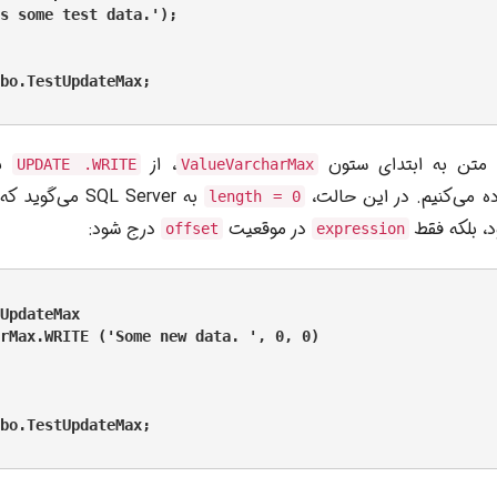
s some test data.');

bo.TestUpdateMax;

ن متن به ابتدای ستون
، از
ب
UPDATE .WRITE
ValueVarcharMax
ه می‌کنیم. در این حالت،
به SQL Server م
length = 0
، بلکه فقط
در موقعیت
درج شود:
offset
expression
UpdateMax

rMax.WRITE ('Some new data. ', 0, 0)

bo.TestUpdateMax;
