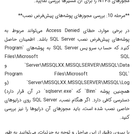
مجوزهای NTFS را برای آن مسیرها بررسی نمایید.
**مرحله 10: بررسی مجوزهای پوشه‌های پیش‌فرض نصب**
در برخی موارد، خطای Access Denied می‌تواند مربوط به
پوشه‌های پیش‌فرض نصب SQL Server باشد. اطمینان حاصل
کنید که حساب سرویس SQL Server به پوشه‌های `Program
Files\Microsoft SQL
Server\MSSQLXX.MSSQLSERVER\MSSQL\Data` و
`Program Files\Microsoft SQL
Server\MSSQLXX.MSSQLSERVER\MSSQL\Log` (و
همچنین پوشه `Binn` که `sqlservr.exe` در آن قرار دارد)
دسترسی کافی دارد. اگر هنگام نصب، SQL Server روی درایوهای
خاصی نصب شده است، باید مجوزهای آن درایوها را نیز بررسی
کنید.
با پیروی دقیق از این مراحل و توجه به جزئیات، می‌توانید به طور