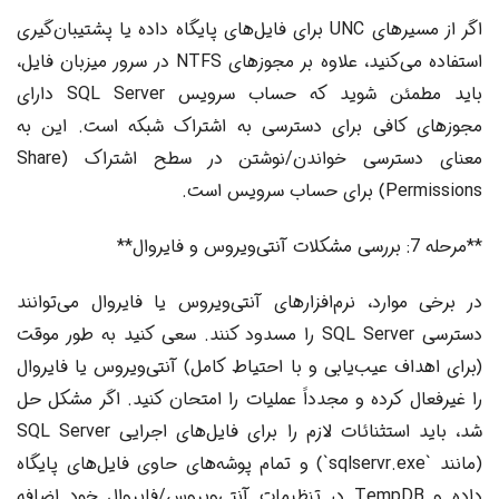
اگر از مسیرهای UNC برای فایل‌های پایگاه داده یا پشتیبان‌گیری
استفاده می‌کنید، علاوه بر مجوزهای NTFS در سرور میزبان فایل،
باید مطمئن شوید که حساب سرویس SQL Server دارای
مجوزهای کافی برای دسترسی به اشتراک شبکه است. این به
معنای دسترسی خواندن/نوشتن در سطح اشتراک (Share
Permissions) برای حساب سرویس است.
**مرحله 7: بررسی مشکلات آنتی‌ویروس و فایروال**
در برخی موارد، نرم‌افزارهای آنتی‌ویروس یا فایروال می‌توانند
دسترسی SQL Server را مسدود کنند. سعی کنید به طور موقت
(برای اهداف عیب‌یابی و با احتیاط کامل) آنتی‌ویروس یا فایروال
را غیرفعال کرده و مجدداً عملیات را امتحان کنید. اگر مشکل حل
شد، باید استثنائات لازم را برای فایل‌های اجرایی SQL Server
(مانند `sqlservr.exe`) و تمام پوشه‌های حاوی فایل‌های پایگاه
داده و TempDB در تنظیمات آنتی‌ویروس/فایروال خود اضافه