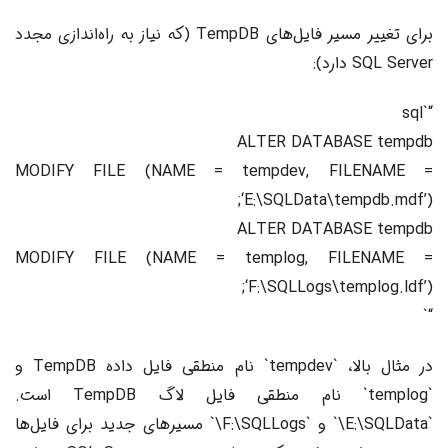
برای تغییر مسیر فایل‌های TempDB (که نیاز به راه‌اندازی مجدد
SQL Server دارد):
“`sql
ALTER DATABASE tempdb
MODIFY FILE (NAME = tempdev, FILENAME =
‘E:\SQLData\tempdb.mdf’);
ALTER DATABASE tempdb
MODIFY FILE (NAME = templog, FILENAME =
‘F:\SQLLogs\templog.ldf’);
“`
در مثال بالا، `tempdev` نام منطقی فایل داده TempDB و
`templog` نام منطقی فایل لاگ TempDB است.
`E:\SQLData\` و `F:\SQLLogs\` مسیرهای جدید برای فایل‌ها