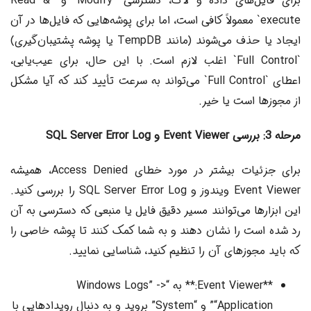
برای فایل‌های داده و لاگ، دسترسی `Modify` و `Read &
execute` معمولاً کافی است، اما برای پوشه‌هایی که فایل‌ها در آن
ایجاد یا حذف می‌شوند (مانند TempDB یا پوشه پشتیبان‌گیری)
`Full Control` اغلب لازم است. با این حال، برای عیب‌یابی،
اعطای `Full Control` می‌تواند به سرعت تأیید کند که آیا مشکل
از مجوزها است یا خیر.
مرحله 3: بررسی Event Viewer و SQL Server Error Log
برای جزئیات بیشتر در مورد خطای Access Denied، همیشه
Event Viewer ویندوز و SQL Server Error Log را بررسی کنید.
این ابزارها می‌توانند مسیر دقیق فایل یا منبعی که دسترسی به آن
رد شده است را نشان دهند و به شما کمک کنند تا پوشه خاصی را
که باید مجوزهای آن را تنظیم کنید، شناسایی نمایید.
**Event Viewer:** به “Windows Logs” ->
“Application” و “System” بروید و به دنبال رویدادهایی با