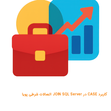
کاربرد CASE در JOIN SQL Server اتصالات شرطی پویا