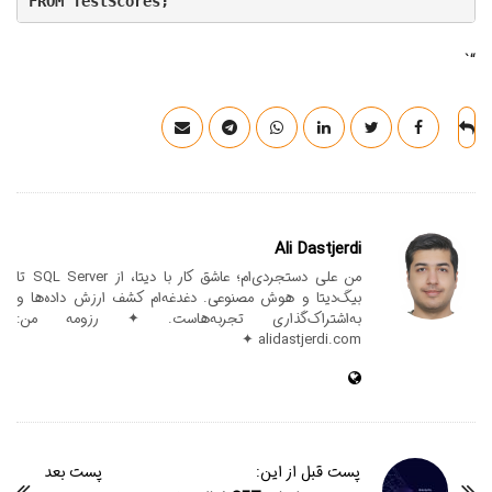
“`
Ali Dastjerdi
من علی دستجردی‌ام؛ عاشق کار با دیتا، از SQL Server تا
بیگ‌دیتا و هوش مصنوعی. دغدغه‌ام کشف ارزش داده‌ها و
به‌اشتراک‌گذاری تجربه‌هاست. ✦ رزومه من:
alidastjerdi.com ✦
پست قبل از این:
پست بعد