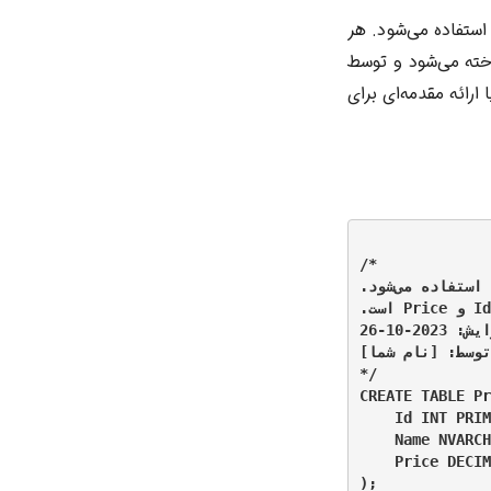
استفاده می‌شود. هر
اخته می‌شود و توسط
ا ارائه مقدمه‌ای برای
/*

این اسکریپت برای ایجاد یک جدول جدید به نام Products در پایگاه داده استفاده می‌شود.

جدول شامل ستون‌های Id، Name و Price است.

تاریخ آخرین ویرایش: 2023-10-26

توسط: [نام شما]

*/

CREATE TABLE Pr
    Id INT PRIM
    Name NVARCH
    Price DECIM