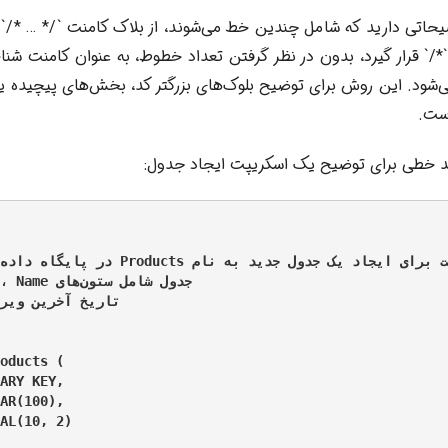
ضیحاتی دارید که شامل چندین خط می‌شوند، از بلاک کامنت `/* … */` 
`*/` قرار گیرد، بدون در نظر گرفتن تعداد خطوط، به عنوان کامنت شن
S اجرا نمی‌شود. این روش برای توضیح بلوک‌های بزرگتر کد، بخش‌های پیچیده ی
ست.
چند خطی برای توضیح یک اسکریپت ایجاد جدول:
oducts (

ARY KEY,

AR(100),

AL(10, 2)
