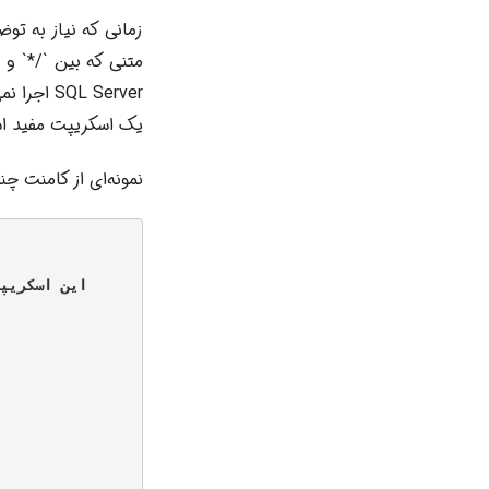
زمانی که نیاز به تو
متنی که بین `/*` و 
QL Server
یک اسکریپت مفید ا
نمونه‌ای از کامنت 