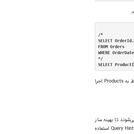
:
/*

SELECT OrderId,
FROM Orders

WHERE OrderDate
*/

در این مثال، عبارت `SELECT` مربوط به Orders اجرا نخواهد شد، در حالی که عبارت مربوط به Products اجرا
ی کوئری، دستورالعمل‌هایی هستند که به SQL Server ارائه می‌شوند تا بهینه ساز
کوئری را در مورد نحوه اجرای یک عبارت خاص راهنمایی کنند. کامنت‌ها می‌توانند در کنار Query Hints استفاده