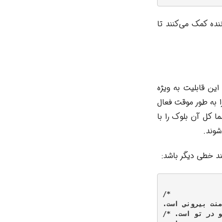
نده کمک می‌کنند تا
 صورت تو در تو (nested) استفاده کنید. این قابلیت به ویژه
ا به طور موقت فعال
 کل آن بلوک را با
وند.
د خطی دیگر باشد:
/*

امنت بیرونی است.
و در تو است. */