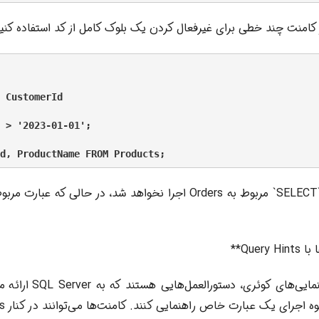
 کامنت چند خطی برای غیرفعال کردن یک بلوک کامل از کد استفاده کنید
 CustomerId

 > '2023-01-01';

Quer**
Query Hints یا راهنمایی‌ها