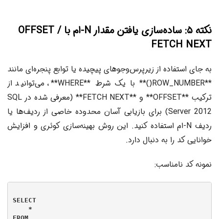
نکته ۵: ساده‌سازی یافتن مقدار N-ام با OFFSET /
FETCH NEXT
به جای استفاده از زیرپرس‌وجوهای پیچیده یا توابع پنجره‌ای مانند
**ROW_NUMBER()** با یک شرط **WHERE**، می‌توانید از
ترکیب **OFFSET** و **FETCH NEXT** (معرفی شده در SQL
Server 2012) برای بازیابی آسان محدوده خاصی از ردیف‌ها یا
ردیف N-ام استفاده کنید. این روش بهینه‌سازی کوئری و افزایش
خوانایی کد را به دنبال دارد.
نمونه کد نامناسب:
SELECT

    *

FROM
