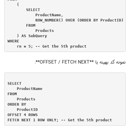
    (

        SELECT

            ProductName,

            ROW_NUMBER() OVER (ORDER BY ProductID) AS
        FROM

            Products

    ) AS SubQuery

WHERE

نمونه کد بهینه با **OFFSET / FETCH NEXT**:
SELECT

    ProductName

FROM

    Products

ORDER BY

    ProductID

OFFSET 4 ROWS
