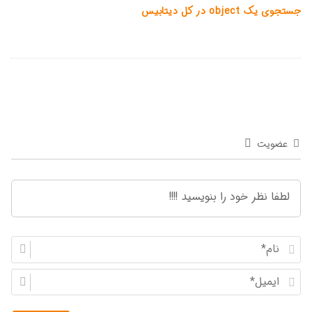
جستجوی یک object در کل دیتابیس
عضویت
ن
ا
ا
م
ی
*
م