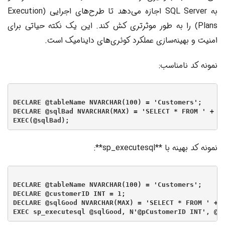
به SQL Server اجازه می‌دهد تا طرح‌های اجرایی (Execution
Plans) را به طور موثرتری کش کند. این یک نکته حیاتی برای
امنیت و بهینه‌سازی عملکرد کوئری‌های داینامیک است.
نمونه کد نامناسب:
DECLARE @tableName NVARCHAR(100) = 'Customers';

DECLARE @sqlBad NVARCHAR(MAX) = 'SELECT * FROM ' + @t
نمونه کد بهینه با **sp_executesql**:
DECLARE @tableName NVARCHAR(100) = 'Customers';

DECLARE @customerID INT = 1;

DECLARE @sqlGood NVARCHAR(MAX) = 'SELECT * FROM ' + Q