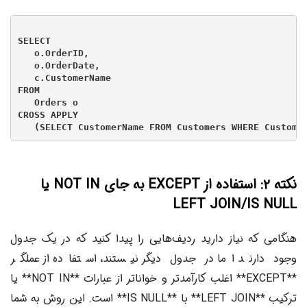
SELECT

   o.OrderID,

   o.OrderDate,

   c.CustomerName

FROM

   Orders o

CROSS APPLY

نکته ۲: استفاده از EXCEPT به جای NOT IN یا
LEFT JOIN/IS NULL
هنگامی که نیاز دارید ردیف‌هایی را پیدا کنید که در یک جدول
وجود دارند اما در جدول دیگر نیستند، استفاده از عملگر
**EXCEPT** اغلب کارآمدتر و خواناتر از عبارات **NOT IN** یا
ترکیب **LEFT JOIN** با **IS NULL** است. این روش به شما