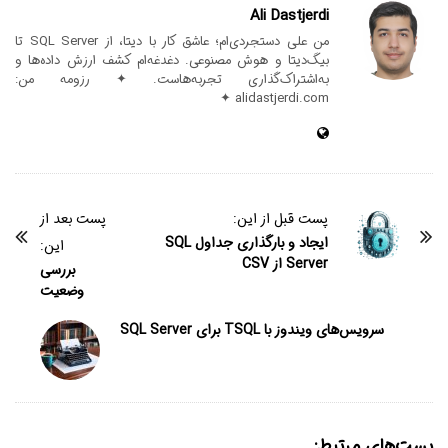
Ali Dastjerdi
من علی دستجردی‌ام؛ عاشق کار با دیتا، از SQL Server تا
بیگ‌دیتا و هوش مصنوعی. دغدغه‌ام کشف ارزش داده‌ها و
به‌اشتراک‌گذاری تجربه‌هاست. ✦ رزومه من:
alidastjerdi.com ✦
پست قبل از این:
پست بعد از
ایجاد و بارگذاری جداول SQL
این:
Server از CSV
بررسی
وضعیت
سرویس‌های ویندوز با TSQL برای SQL Server
پست‌های مرتبط: