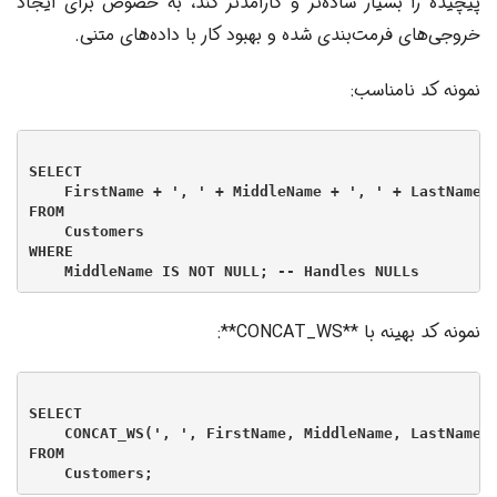
پیچیده را بسیار ساده‌تر و کارآمدتر کند، به خصوص برای ایجاد
خروجی‌های فرمت‌بندی شده و بهبود کار با داده‌های متنی.
نمونه کد نامناسب:
SELECT

    FirstName + ', ' + MiddleName + ', ' + LastName A
FROM

    Customers

WHERE

نمونه کد بهینه با **CONCAT_WS**:
SELECT

    CONCAT_WS(', ', FirstName, MiddleName, LastName) 
FROM
